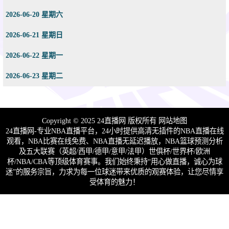
2026-06-20 星期六
2026-06-21 星期日
2026-06-22 星期一
2026-06-23 星期二
Copyright © 2025 24直播网 版权所有
网站地图
24直播网-专业NBA直播平台，24小时提供高清无插件的NBA直播在线
观看，NBA比赛在线免费、NBA直播无延迟播放，NBA篮球预测分析
及五大联赛（英超/西甲/德甲/意甲/法甲）世俱杯/世界杯/欧洲
杯/NBA/CBA等顶级体育赛事。我们始终秉持“用心做直播，诚心为球
迷”的服务宗旨，力求为每一位球迷带来优质的观赛体验，让您尽情享
受体育的魅力！