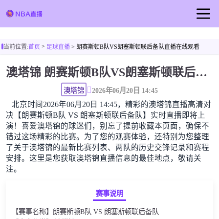
首页
>
当前位置:
首页
足球直播
> 朗赛斯顿B队VS朗塞斯顿联后备队直播在线观看
NBA直播
澳塔锦 朗赛斯顿B队VS朗塞斯顿联后备队直播在线观看高清无插件
足球直播
篮球直播
澳塔锦
2026年06月20日 14:45
北京时间2026年06月20日 14:45，精彩的澳塔锦直播高清对
篮球视频
决【朗赛斯顿B队 VS 朗塞斯顿联后备队】实时直播即将上
演！喜爱澳塔锦的球迷们，别忘了提前收藏本页面，确保不
错过这场精彩的比赛。为了您的观赛体验，还特别为您整理
了关于澳塔锦的最新比赛列表、两队的历史交锋记录和赛程
安排。这里是您获取澳塔锦直播信息的最佳地点，敬请关
注。
赛事说明
【赛事名称】朗赛斯顿B队 VS 朗塞斯顿联后备队