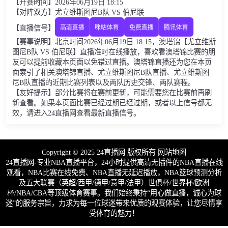
【开赛时间】2026年06月19日 18:15
【对阵双方】尤立维斯图尼B队 VS 伯尼联
【直播信号】
高清直播
咪咕体育
免费直播
腾讯体育
【赛事说明】北京时间2026年06月19日 18:15，澳塔锦【尤立维斯
图尼B队 VS 伯尼联】直播准时在线播放，喜欢看澳塔锦比赛的朋
友可以提前收藏本页面以免错过直播。澳塔锦直播还为您在本页
面索引了相关澳塔锦直播、尤立维斯图尼B队直播、尤立维斯图
尼B队直播的近期比赛列表以及两队历史交锋、两队赛程。
【友好提示】部分比赛将在赛前更新，可能需要您在比赛前再刷
新查看。如果本页面比赛已经过期已经过期，或者以上信号都无
效，请进入24直播网查看最新直播信号。
Copyright © 2025 24直播网 版权所有
网站地图
24直播网-专业NBA直播平台，24小时提供高清无插件的NBA直播在线
观看，NBA比赛在线免费、NBA直播无延迟播放，NBA篮球预测分析
及五大联赛（英超/西甲/德甲/意甲/法甲）世俱杯/世界杯/欧洲
杯/NBA/CBA等顶级体育赛事。我们始终秉持“用心做直播，诚心为球
迷”的服务宗旨，力求为每一位球迷带来优质的观赛体验，让您尽情享
受体育的魅力！