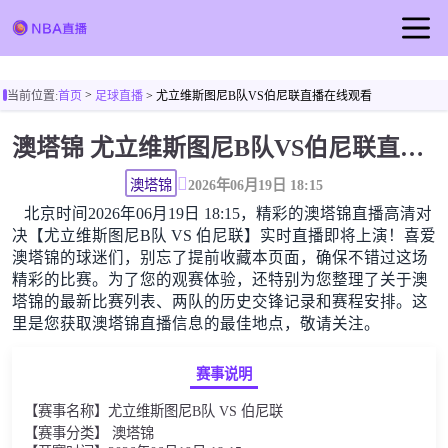
首页
>
当前位置:
首页
足球直播
> 尤立维斯图尼B队VS伯尼联直播在线观看
NBA直播
澳塔锦 尤立维斯图尼B队VS伯尼联直播在线观看高清无插件
足球直播
篮球直播
澳塔锦
2026年06月19日 18:15
北京时间2026年06月19日 18:15，精彩的澳塔锦直播高清对
篮球视频
决【尤立维斯图尼B队 VS 伯尼联】实时直播即将上演！喜爱
澳塔锦的球迷们，别忘了提前收藏本页面，确保不错过这场
精彩的比赛。为了您的观赛体验，还特别为您整理了关于澳
塔锦的最新比赛列表、两队的历史交锋记录和赛程安排。这
里是您获取澳塔锦直播信息的最佳地点，敬请关注。
赛事说明
【赛事名称】尤立维斯图尼B队 VS 伯尼联
【赛事分类】 澳塔锦