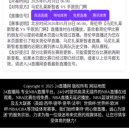
【开赛时间】2026年05月18日 06:00
【对阵双方】马尼扎莱斯智者 VS 平原凯门鳄
【直播信号】
高清直播
咪咕体育
免费直播
腾讯体育
【赛事说明】北京时间2026年05月18日 06:00，哥伦甲【马尼扎莱
斯智者 VS 平原凯门鳄】直播准时在线播放，喜欢看哥伦甲比赛
的朋友可以提前收藏本页面以免错过直播。哥伦甲直播还为您在
本页面索引了相关哥伦甲直播、马尼扎莱斯智者直播、马尼扎莱
斯智者直播的近期比赛列表以及两队历史交锋、两队赛程。
【友好提示】部分比赛将在赛前更新，可能需要您在比赛前再刷
新查看。如果本页面比赛已经过期已经过期，或者以上信号都无
效，请进入24直播网查看最新直播信号。
Copyright © 2025 24直播网 版权所有
网站地图
24直播网-专业NBA直播平台，24小时提供高清无插件的NBA直播在线
观看，NBA比赛在线免费、NBA直播无延迟播放，NBA篮球预测分析
及五大联赛（英超/西甲/德甲/意甲/法甲）世俱杯/世界杯/欧洲
杯/NBA/CBA等顶级体育赛事。我们始终秉持“用心做直播，诚心为球
迷”的服务宗旨，力求为每一位球迷带来优质的观赛体验，让您尽情享
受体育的魅力！