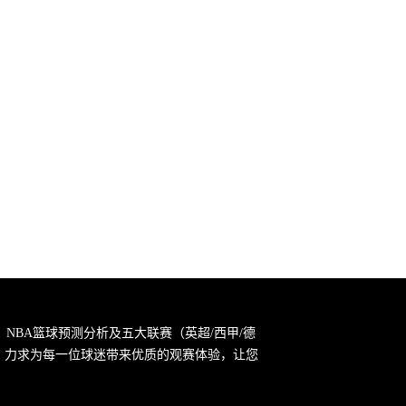
，NBA篮球预测分析及五大联赛（英超/西甲/德
宗旨，力求为每一位球迷带来优质的观赛体验，让您