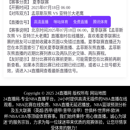
【赛事分类】 夏季联赛
【开赛时间】2025年07月18日 06:00
【对阵双方】孟菲斯灰熊 VS 亚特兰大老鹰
【直播信号】
高清直播
咪咕体育
免费直播
腾讯体育
【赛事说明】北京时间2025年07月18日 06:00，夏季联赛【孟菲斯
灰熊 VS 亚特兰大老鹰】直播准时在线播放，喜欢看夏季联赛比
赛的朋友可以提前收藏本页面以免错过直播。夏季联赛直播还为
您在本页面索引了相关夏季联赛直播、孟菲斯灰熊直播、孟菲斯
灰熊直播的近期比赛列表以及两队历史交锋、两队赛程。
【友好提示】部分比赛将在赛前更新，可能需要您在比赛前再刷
新查看。如果本页面比赛已经过期已经过期，或者以上信号都无
效，请进入24直播网查看最新直播信号。
Copyright © 2025 24直播网 版权所有
网站地图
24直播网-专业NBA直播平台，24小时提供高清无插件的NBA直播在线
观看，NBA比赛在线免费、NBA直播无延迟播放，NBA篮球预测分析
及五大联赛（英超/西甲/德甲/意甲/法甲）世俱杯/世界杯/欧洲
杯/NBA/CBA等顶级体育赛事。我们始终秉持“用心做直播，诚心为球
迷”的服务宗旨，力求为每一位球迷带来优质的观赛体验，让您尽情享
受体育的魅力！