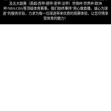
及五大联赛（英超/西甲/德甲/意甲/法甲）世俱杯/世界杯/欧洲
杯/NBA/CBA等顶级体育赛事。我们始终秉持“用心做直播，诚心为球
迷”的服务宗旨，力求为每一位球迷带来优质的观赛体验，让您尽情享
受体育的魅力！