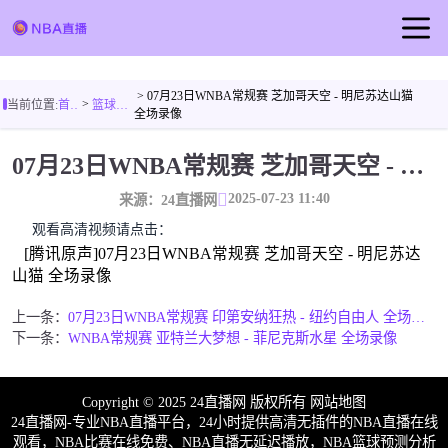
首页
> 07月23日WNBA常规赛 芝加哥天空 - 明尼苏达山猫
>
当前位置:
首页
篮球视频
NBA直播
全场录像
足球直播
07月23日WNBA常规赛 芝加哥天空 - 明尼苏达山猫 全场录像
篮球直播
2025-07-23 11:40
来源：24直播网
篮球视频
观看高清视频请点击：
[腾讯原声]07月23日WNBA常规赛 芝加哥天空 - 明尼苏达
山猫 全场录像
上一条：
07月23日WNBA常规赛 印第安纳狂热 - 纽约自由人 全场录像
下一条：
WNBA常规赛 亚特兰大梦想 - 菲尼克斯水星 全场录像
Copyright © 2025 24直播网 版权所有
网站地图
24直播网-专业NBA直播平台，24小时提供高清无插件的NBA直播在线
观看，NBA比赛在线免费、NBA直播无延迟播放，NBA篮球预测分析