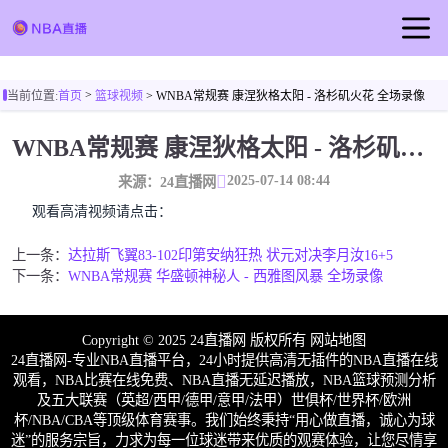
首页
>
当前位置:
首页
篮球视频
> WNBA常规赛 康涅狄格太阳 - 洛杉矶火花 全场录像
NBA直播
WNBA常规赛 康涅狄格太阳 - 洛杉矶火花 全场录像
足球直播
2025-07-14 08:44
篮球直播
来源：24直播网
观看高清视频请点击：
篮球视频
上一条：
达拉斯飞翼83-102印第安纳狂热 状元对决李月汝16+5
下一条：
WNBA常规赛 华盛顿神秘人 - 西雅图风暴 全场录像
Copyright © 2025 24直播网 版权所有
网站地图
24直播网-专业NBA直播平台，24小时提供高清无插件的NBA直播在线
观看，NBA比赛在线免费、NBA直播无延迟播放，NBA篮球预测分析
及五大联赛（英超/西甲/德甲/意甲/法甲）世俱杯/世界杯/欧洲
杯/NBA/CBA等顶级体育赛事。我们始终秉持“用心做直播，诚心为球
迷”的服务宗旨，力求为每一位球迷带来优质的观赛体验，让您尽情享