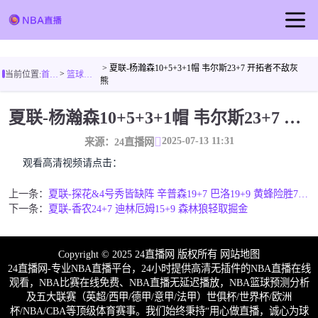
首页
> 夏联-杨瀚森10+5+3+1帽 韦尔斯23+7 开拓者不敌灰
>
当前位置:
首页
篮球视频
NBA直播
熊
足球直播
夏联-杨瀚森10+5+3+1帽 韦尔斯23+7 开拓者不敌灰熊
篮球直播
2025-07-13 11:31
来源：24直播网
篮球视频
观看高清视频请点击：
上一条：
夏联-探花&4号秀皆缺阵 辛普森19+7 巴洛19+9 黄蜂险胜76人
下一条：
夏联-香农24+7 迪林厄姆15+9 森林狼轻取掘金
Copyright © 2025 24直播网 版权所有
网站地图
24直播网-专业NBA直播平台，24小时提供高清无插件的NBA直播在线
观看，NBA比赛在线免费、NBA直播无延迟播放，NBA篮球预测分析
及五大联赛（英超/西甲/德甲/意甲/法甲）世俱杯/世界杯/欧洲
杯/NBA/CBA等顶级体育赛事。我们始终秉持“用心做直播，诚心为球