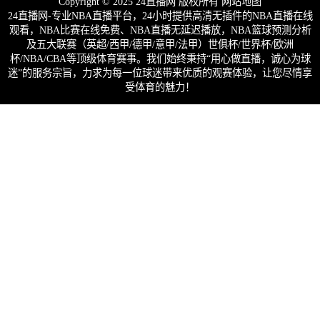
Copyright © 2025 24直播网 版权所有
网站地图
24直播网-专业NBA直播平台，24小时提供高清无插件的NBA直播在线
观看，NBA比赛在线免费、NBA直播无延迟播放，NBA篮球预测分析
及五大联赛（英超/西甲/德甲/意甲/法甲）世俱杯/世界杯/欧洲
杯/NBA/CBA等顶级体育赛事。我们始终秉持“用心做直播，诚心为球
迷”的服务宗旨，力求为每一位球迷带来优质的观赛体验，让您尽情享
受体育的魅力！